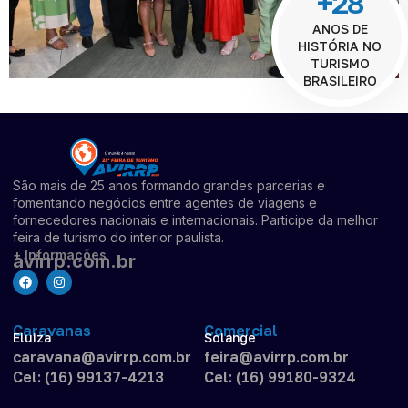
+28
ANOS DE
HISTÓRIA NO
TURISMO
BRASILEIRO
São mais de 25 anos formando grandes parcerias e
fomentando negócios entre agentes de viagens e
fornecedores nacionais e internacionais. Participe da melhor
feira de turismo do interior paulista.
+ Informações
avirrp.com.br
Caravanas
Comercial
Eluiza
Solange
caravana@avirrp.com.br
feira@avirrp.com.br
Cel: (16) 99137-4213
Cel: (16) 99180-9324